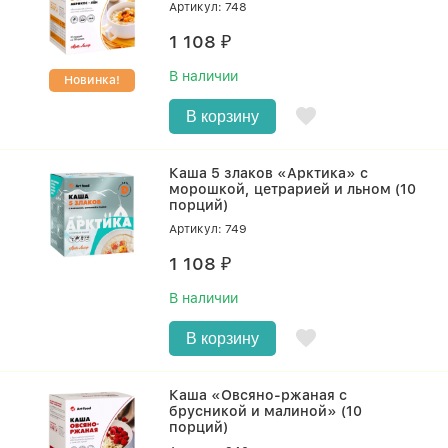
Артикул: 748
1 108
₽
В наличии
Новинка!
В корзину
Каша 5 злаков «Арктика» с
морошкой, цетрарией и льном (10
порций)
Артикул: 749
1 108
₽
В наличии
В корзину
Каша «Овсяно-ржаная с
брусникой и малиной» (10
порций)