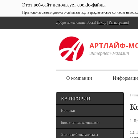
Этот веб-сайт использует cookie-файлы
При использовании данного сайта вы подтверждаете свое согласие на испо
Добро пожаловать, Гость! (
Вход
|
Регистрация
)
АРТЛАЙФ-М
интернет-магазин
О компании
Информаци
Глав
КАТЕГОРИИ
К
Новинки
1. П
Биоактивные комплексы
1.1.
Элитные биокомплексы