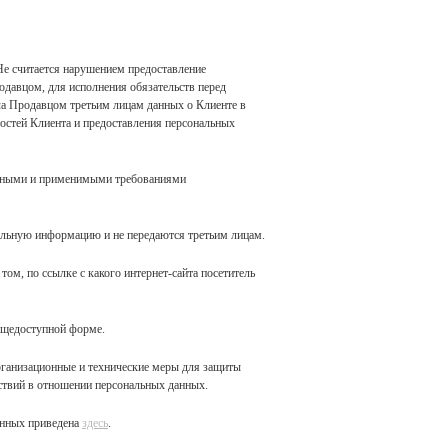
Не считается нарушением предоставление
давцом, для исполнения обязательств перед
ча Продавцом третьим лицам данных о Клиенте в
ностей Клиента и предоставления персональных
ванными и применимыми требованиями
иальную информацию и не передаются третьим лицам.
 том, по ссылке с какого интернет-сайта посетитель
общедоступной форме.
рганизационные и технические меры для защиты
ствий в отношении персональных данных.
анных приведена
здесь
.