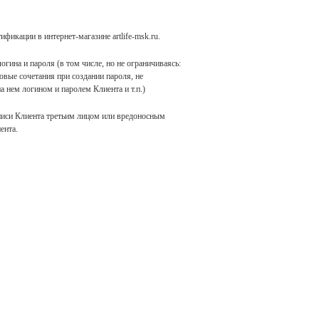
фикации в интернет-магазине artlife-msk.ru.
гина и пароля (в том числе, но не ограничиваясь:
вые сочетания при создании пароля, не
 нем логином и паролем Клиента и т.п.)
аписи Клиента третьим лицом или вредоносным
ента.