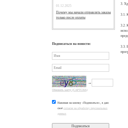
3. Х
01.12.2025
Почему мы начали отправлять заказы
3.1.
только после оплаты
3.2.
испо
пред
Подписаться на новости:
3.3.
прог
→
Обновить капчу (CAPTCHA)
Нажимая на кнопку «Подписаться», я даю
своё
согласие на обработку персональных
данных
Подписаться