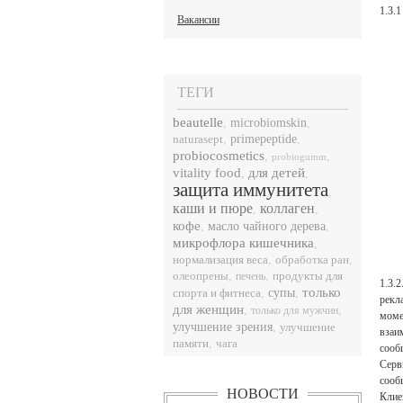
1.3.
Вакансии
ТЕГИ
beautelle
,
microbiomskin
,
naturasept
,
primepeptide
,
probiocosmetics
,
,
probiogumm
vitality food
для детей
,
,
защита иммунитета
,
каши и пюре
коллаген
,
,
кофе
,
масло чайного дерева
,
микрофлора кишечника
,
нормализация веса
,
,
обработка ран
,
,
продукты для
олеопрены
печень
1.3.
только
спорта и фитнеса
,
супы
,
рекл
для женщин
,
,
только для мужчин
моме
улучшение зрения
,
улучшение
взаи
памяти
,
чага
сооб
Серв
сооб
НОВОСТИ
Клие