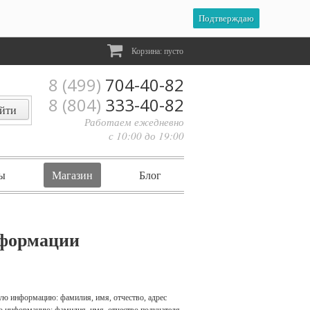
Подтверждаю
Корзина:
пусто
8 (499)
704-40-82
8 (804)
333-40-82
Работаем ежедневно
с 10:00 до 19:00
ы
Магазин
Блог
нформации
ющую информацию: фамилия, имя, отчество, адрес