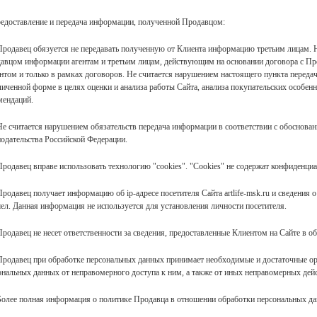
редоставление и передача информации, полученной Продавцом:
 Продавец обязуется не передавать полученную от Клиента информацию третьим лицам. 
авцом информации агентам и третьим лицам, действующим на основании договора с Про
нтом и только в рамках договоров. Не считается нарушением настоящего пункта переда
личенной форме в целях оценки и анализа работы Сайта, анализа покупательских особен
мендаций.
 Не считается нарушением обязательств передача информации в соответствии с обосно
нодательства Российской Федерации.
 Продавец вправе использовать технологию "cookies". "Cookies" не содержат конфиденц
Продавец получает информацию об ip-адресе посетителя Сайта artlife-msk.ru и сведения о
ел. Данная информация не используется для установления личности посетителя.
 Продавец не несет ответственности за сведения, предоставленные Клиентом на Сайте в 
 Продавец при обработке персональных данных принимает необходимые и достаточные о
ональных данных от неправомерного доступа к ним, а также от иных неправомерных дей
 Более полная информация о политике Продавца в отношении обработки персональных д