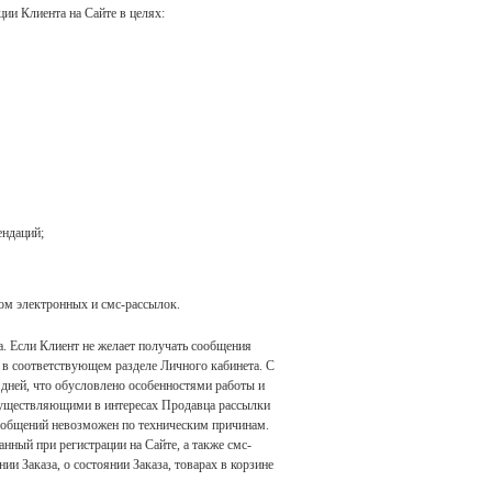
ции Клиента на Сайте в целях:
ендаций;
ом электронных и смс-рассылок.
. Если Клиент не желает получать сообщения
 в соответствующем разделе Личного кабинета. С
дней, что обусловлено особенностями работы и
осуществляющими в интересах Продавца рассылки
ообщений невозможен по техническим причинам.
ный при регистрации на Сайте, а также смс-
и Заказа, о состоянии Заказа, товарах в корзине