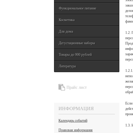
элек
зака
Функциональное питание
дело
теле
Косметика
фами
Для дома
1.2.
перс
Дегустационные наборы
Прод
инфо
хара
Товары до 900 рублей
перс
Литература
1.2.
непо
жела
перс
Прайс лист
обра
Если
ИНФОРМАЦИЯ
дейс
прои
Календарь событий
1.3.
Правовая информация