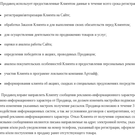
1 Продавец использует предоставленные Клиентом данные в течение всего срока регистра
регистрации/авторизации Клиента на Сайте;
обработки Заказов Клиента и для выполнения своих обязательств перед Клиентом;
для осуществления деятельности по продвижению товаров и услуг;
оценки и анализа работы Сайта;
определения победителя в акциях, проводимых Продавцом;
анализа покупательских особенностей Клиента и предоставления персональных реком
участия Клиента в программе лояльности компании Артлайф;
информирования клиента об акциях, скидках и специальных предложениях посредств
2. Продавец вправе направлять Клиенту сообщения рекламно-информационного характера
амно-информационного характера от Продавца, он должен изменить настройки подписки
нта изменения указанных настроек получение рассылок Продавца возможно в течение 3 
модействия информационных систем, а так же условиями договоров с контрагентами, 
щений рекламно-информационного характера. Отказ Клиента от получения сервисных с
исными сообщениями являются письма направляемые на адрес электронной почты, указан
щения и/или push-уведомления на номер телефона, указанный при регистрации, оформлени
нта и/или поступления в продажу ранее отсутствующего товара.