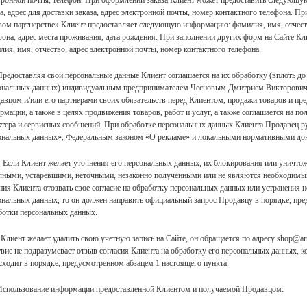
тронной почты, телефон. При оформлении заказа Клиент может предоставить следующу
за, адрес для доставки заказа, адрес электронной почты, номер контактного телефона. 
вом партнерстве» Клиент предоставляет следующую информацию: фамилия, имя, отчеств
фона, адрес места проживания, дата рождения. При заполнении других форм на Сайте 
лия, имя, отчество, адрес электронной почты, номер контактного телефона.
 Предоставляя свои персональные данные Клиент соглашается на их обработку (вплоть до
ональных данных) индивидуальным предпринимателем Чесновым Дмитрием Викторовиче
авцом и/или его партнерами своих обязательств перед Клиентом, продажи товаров и пре
рмации, а также в целях продвижения товаров, работ и услуг, а также соглашается на
ктера и сервисных сообщений. При обработке персональных данных Клиента Продавец 
ональных данных», Федеральным законом «О рекламе» и локальными нормативными до
1. Если Клиент желает уточнения его персональных данных, их блокирования или уничто
лными, устаревшими, неточными, незаконно полученными или не являются необходимыми
ния Клиента отозвать свое согласие на обработку персональных данных или устранения
ональных данных, то он должен направить официальный запрос Продавцу в порядке, п
ботки персональных данных.
 Клиент желает удалить свою учетную запись на Сайте, он обращается по адресу shop@ar
твие не подразумевает отзыв согласия Клиента на обработку его персональных данных, 
сходит в порядке, предусмотренном абзацем 1 настоящего пункта.
 Использование информации предоставленной Клиентом и получаемой Продавцом: