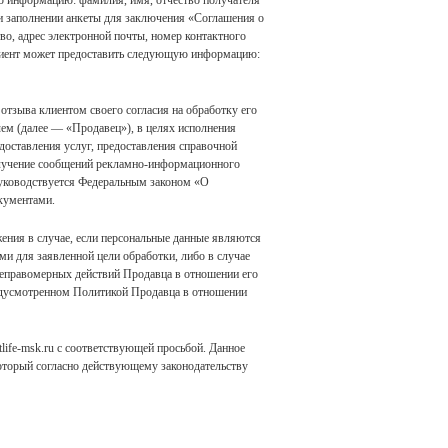
ю информацию: фамилия, имя, отчество получателя
При заполнении анкеты для заключения «Соглашения о
о, адрес электронной почты, номер контактного
Клиент может предоставить следующую информацию:
 отзыва клиентом своего согласия на обработку его
м (далее — «Продавец»), в целях исполнения
доставления услуг, предоставления справочной
 получение сообщений рекламно-информационного
руководствуется Федеральным законом «О
кументами.
жения в случае, если персональные данные являются
 для заявленной цели обработки, либо в случае
 неправомерных действий Продавца в отношении его
редусмотренном Политикой Продавца в отношении
tlife-msk.ru с соответствующей просьбой. Данное
который согласно действующему законодательству