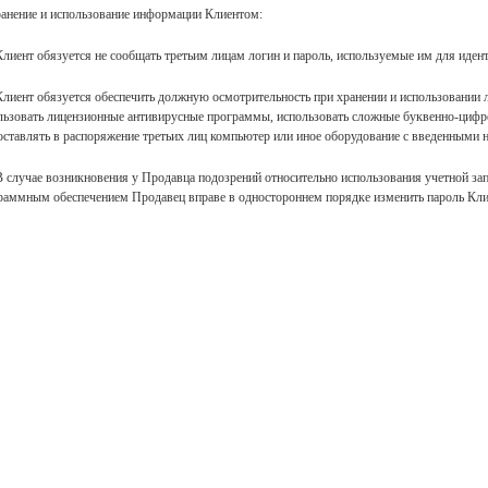
ранение и использование информации Клиентом:
 Клиент обязуется не сообщать третьим лицам логин и пароль, используемые им для иденти
 Клиент обязуется обеспечить должную осмотрительность при хранении и использовании ло
льзовать лицензионные антивирусные программы, использовать сложные буквенно-цифро
оставлять в распоряжение третьих лиц компьютер или иное оборудование с введенными на
 В случае возникновения у Продавца подозрений относительно использования учетной з
раммным обеспечением Продавец вправе в одностороннем порядке изменить пароль Кли