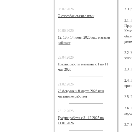
2. П
06.07.2026
О способах связи с нами
2.1.
Прод
10.06.2026
Клие
обез
12, 13 и 14 июня 2026 наш магазин
реко
работает
2.2.
29.04.2026
зако
График работы магазина с 1 по 11
2.3.
мая 2026
2.4. 
21.02.2026
приш
23 февраля и 8 марта 2026 наш
магазин не работает
2.5.
2.6.
23.12.2025
перс
График работы с 31.12.2025 по
11.01.2026
2.7.