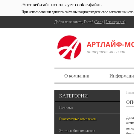
Этот веб-сайт использует cookie-файлы
При использовании данного сайта вы подтверждаете свое согласие на испо
Добро пожаловать, Гость! (
Вход
|
Регистрация
)
АРТЛАЙФ-М
интернет-магазин
О компании
Информаци
Глав
КАТЕГОРИИ
ОП
Новинки
Движ
Биоактивные комплексы
акти
непо
Элитные биокомплексы
боли