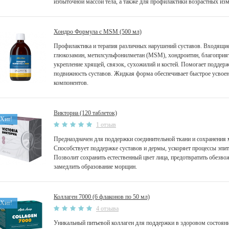
избыточной массой тела, а также для профилактики возрастных изм
Хондро Формула с MSM (500 мл)
Профилактика и терапия различных нарушений суставов. Входящие
глюкозамин, метилсульфонилметан (МSМ), хондроитин, благоприя
укрепление хрящей, связок, сухожилий и костей. Помогает поддер
подвижность суставов. Жидкая форма обеспечивает быстрое усвоен
компонентов.
Викториа (120 таблеток)
Хит!
1 отзыв
Предназдначен для поддержки соединительной ткани и сохранения 
Способствует поддержке суставов и дермы, ускоряет процессы эпит
Позволит сохранить естественный цвет лица, предотвратить обезво
замедлить образование морщин.
Коллаген 7000 (6 флаконов по 50 мл)
Хит!
4 отзыва
Уникальный питьевой коллаген для поддержки в здоровом состояни