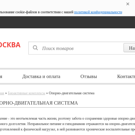
льзование cookie-файлов в соответствии с нашей
политикой конфиденциальности
ОСКВА
я
Доставка и оплата
Отзывы
Контакт
ная
»
Биоактивные комплексы
» Опорно-двигательная система
ОРНО-ДВИГАТЕЛЬНАЯ СИСТЕМА
ение - это неотъемлемая часть жизни, роэтому забота о сохранении здоровья опорно-д
вного долголетия. Неправильное питание и гиподинамия отражаются на опорно-двигатель
дготовленной к физической нагрузке, в ней развиваются хронические воспалительные п
.