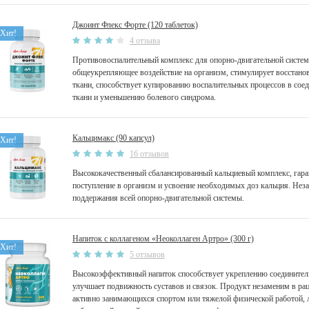
Джоинт Флекс Форте (120 таблеток)
Хит!
4 отзыва
Противовоспалительный комплекс для опорно-двигательной систе
общеукрепляющее воздействие на организм, стимулирует восстано
ткани, способствует купированию воспалительных процессов в сое
ткани и уменьшению болевого синдрома.
Кальцимакс (90 капсул)
Хит!
16 отзывов
Высококачественный сбалансированный кальциевый комплекс, га
поступление в организм и усвоение необходимых доз кальция. Нез
поддержания всей опорно-двигательной системы.
Напиток с коллагеном «Неоколлаген Артро» (300 г)
Хит!
5 отзывов
Высокоэффективный напиток способствует укреплению соединитель
улучшает подвижность суставов и связок. Продукт незаменим в ра
активно занимающихся спортом или тяжелой физической работой, 