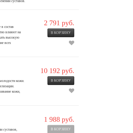
енений суставов.
2 791 руб.
 в состав
тно влияют на
жать высокую
ие всех
10 192 руб.
молодости кожи.
елизации.
живание кожи,
1 988 руб.
и суставов,