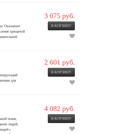
3 075 руб.
мы. Оказывает
вление хрящевой
динительной
2 601 руб.
рантирующий
аменим для
4 082 руб.
ной ткани,
ционе людей,
людей с