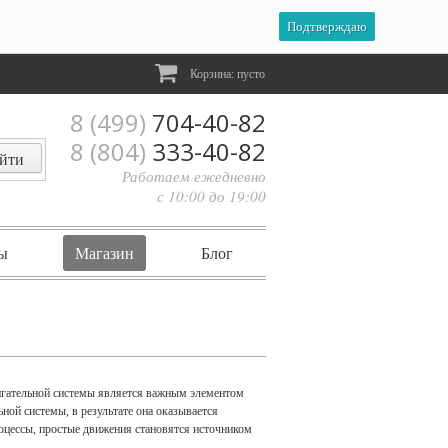
Подтверждаю
Корзина:
пусто
8 (499)
704-40-82
8 (804)
333-40-82
Работаем ежедневно
с 10:00 до 19:00
ы
Магазин
Блог
вигательной системы является важным элементом
ной системы, в результате она оказывается
роцессы, простые движения становятся источником