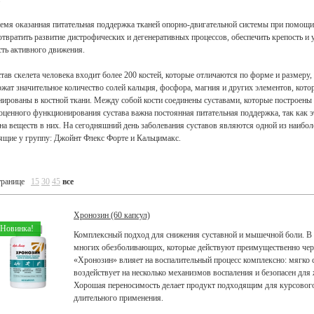
емя оказанная питательная поддержка тканей опорно-двигательной системы при помощ
отвратить развитие дистрофических и дегенеративных процессов, обеспечить крепость и 
сть активного движения.
став скелета человека входит более 200 костей, которые отличаются по форме и размер
ржат значительное количество солей кальция, фосфора, магния и других элементов, кот
нированы в костной ткани. Между собой кости соединены суставами, которые построены 
оценного функционирования сустава важна постоянная питательная поддержка, так как 
на веществ в них. На сегодняшний день заболевания суставов являются одной из наибо
ящие у группу: Джойнт Флекс Форте и Кальцимакс.
транице
15
30
45
все
Хронозин (60 капсул)
Новинка!
Комплексный подход для снижения суставной и мышечной боли. В 
многих обезболивающих, которые действуют преимущественно чере
«Хронозин» влияет на воспалительный процесс комплексно: мягко 
воздействует на несколько механизмов воспаления и безопасен для 
Хорошая переносимость делает продукт подходящим для курсового
длительного применения.