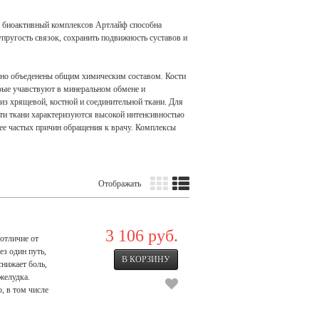
и биоактивный комплексов Артлайф способна
упругость связок, сохранить подвижность суставов и
у, но объеденены общим химическим составом. Кости
орые учавствуют в минеральном обмене и
из хрящевой, костной и соединительной ткани. Для
эти ткани характеризуются высокой интенсивностью
лее частых причин обращения к врачу. Комплексы
Отображать
3 106 руб.
отличие от
з один путь,
снижает боль,
желудка.
, в том числе