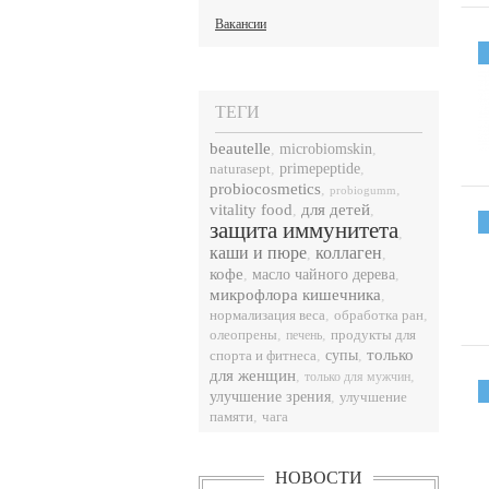
Вакансии
ТЕГИ
beautelle
,
microbiomskin
,
naturasept
,
primepeptide
,
probiocosmetics
,
,
probiogumm
vitality food
для детей
,
,
защита иммунитета
,
каши и пюре
коллаген
,
,
кофе
,
масло чайного дерева
,
микрофлора кишечника
,
нормализация веса
,
,
обработка ран
,
,
продукты для
олеопрены
печень
только
спорта и фитнеса
,
супы
,
для женщин
,
,
только для мужчин
улучшение зрения
,
улучшение
памяти
,
чага
НОВОСТИ