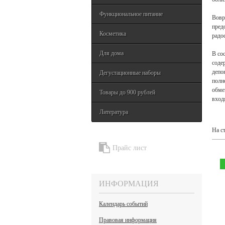
Функциональное питание
Вовр
пред
Косметика
радо
Для дома
В со
соде
депо
Дегустационные наборы
полн
обме
Товары до 900 рублей
вход
Литература
На с
Прайс лист
ИНФОРМАЦИЯ
Календарь событий
Правовая информация