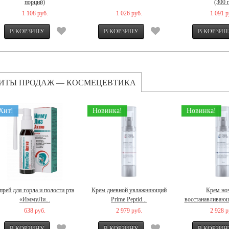
порций)
(300 
1 108 руб.
1 026 руб.
1 091 р
ИТЫ ПРОДАЖ — КОСМЕЦЕВТИКА
Хит!
Новинка!
Новинка!
прей для горла и полости рта
Крем дневной увлажняющий
Крем но
«ИммуЛи...
Prime Peptid...
восстанавливающи
638 руб.
2 979 руб.
2 928 р