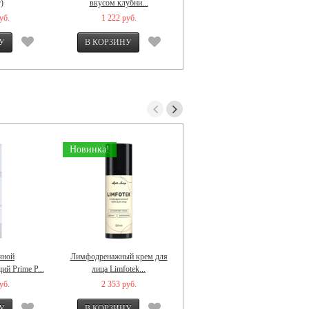
г)
вкусом клубни...
пакетиков)
уб.
1 222 руб.
1 201 руб.
Новинка!
Хит!
чной
Лимфодренажный крем для
Арголайф (10 мл)
й Prime P...
лица Limfotek...
уб.
2 353 руб.
618 руб.