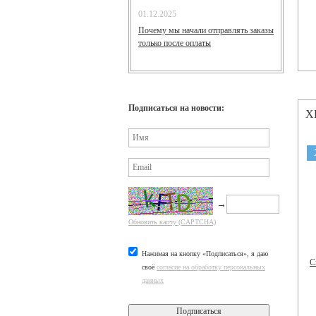
01.12.2025
Почему мы начали отправлять заказы
только после оплаты
Подписаться на новости:
Х
→
Обновить капчу (CAPTCHA)
Нажимая на кнопку «Подписаться», я даю
С
своё
согласие на обработку персональных
данных
Подписаться