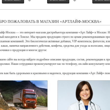
БРО ПОЖАЛОВАТЬ В МАГАЗИН «АРТЛАЙФ-МОСКВА»
айф-Москва — это интернет-магазин дистрибьютора компании «Арт Лайф» в Москве. На 
рый находится в Томске. Мы продаем продукцию строго по ценам рекомендованным про
скаемая компанией. Это биологически активные добавки, VIP-комплексы, фитогели, взва
, какао, напитки направленного действия, конфеты, средства для ухода за волосами, лицо
вочники о продукции и многое другое.
ашем сайте вы всегда найдете подробное описание продукции, состав, рекомендации к п
оролики. Наши сотрудники проконсультируют вас по телефону, он-лайн консультанту или
ем вам быть здоровыми и красивыми и надеемся, продукция компании «Арт Лайф» пом