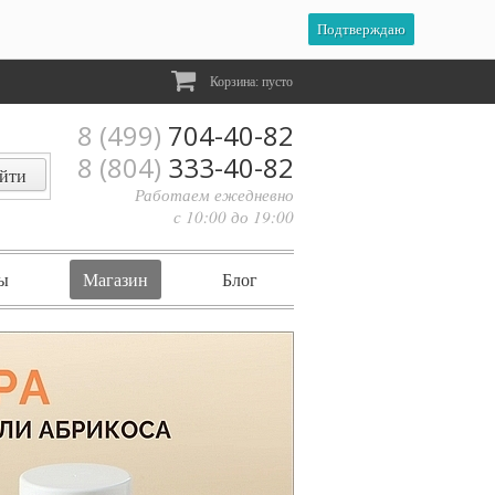
Подтверждаю
Корзина:
пусто
8 (499)
704-40-82
8 (804)
333-40-82
Работаем ежедневно
с 10:00 до 19:00
ы
Магазин
Блог