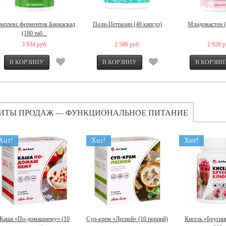
мплекс ферментов Биокаскад
Поли-Цетразин (40 капсул)
Младомастон (
(180 таб...
3 934 руб.
2 586 руб.
2 928 р
ИТЫ ПРОДАЖ — ФУНКЦИОНАЛЬНОЕ ПИТАНИЕ
Хит!
Хит!
Хит!
Каша «По-домашнему» (10
Суп-крем «Лесной» (10 порций)
Кисель «Брусни