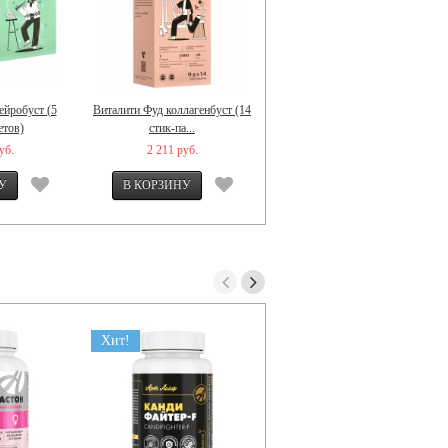
ейробуст (5
Виталити Фуд коллагенбуст (14
Кисель без сахара «Клубника-
етов)
стик-па...
Ежевика» ...
уб.
2 211 руб.
1 408 руб.
Хит!
Хит!