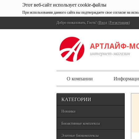
Этот веб-сайт использует cookie-файлы
При использовании данного сайта вы подтверждаете свое согласие на испо
Добро пожаловать, Гость! (
Вход
|
Регистрация
)
АРТЛАЙФ-М
интернет-магазин
О компании
Информаци
КАТЕГОРИИ
Новинки
Биоактивные комплексы
Элитные биокомплексы