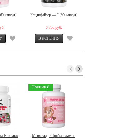
60 капсул)
Кандифайтер — F (90 капсул)
Панбиолакт Ментал (60 капсул)
уб.
3 756 руб.
2 928 руб.
Новинка!
Хит!
ка-Клюква»
Мармелад «Пробиогам» со
Кофе «Бизнес 3 в 1» (10