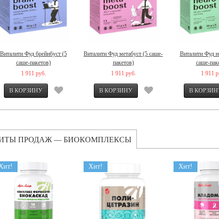
Виталити Фуд брейнбуст (5
Виталити Фуд метабуст (5 саше-
Виталити Фуд н
саше-пакетов)
пакетов)
саше-пак
1 911 руб.
1 911 руб.
1 911 р
ИТЫ ПРОДАЖ — БИОКОМПЛЕКСЫ
Хит!
Хит!
Хит!