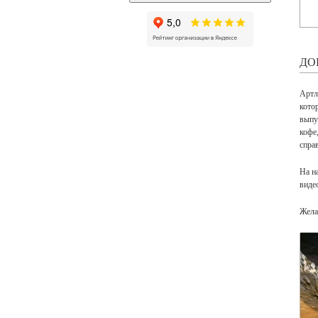
ДО
Артл
кото
выпу
кофе
спра
На н
виде
Жела