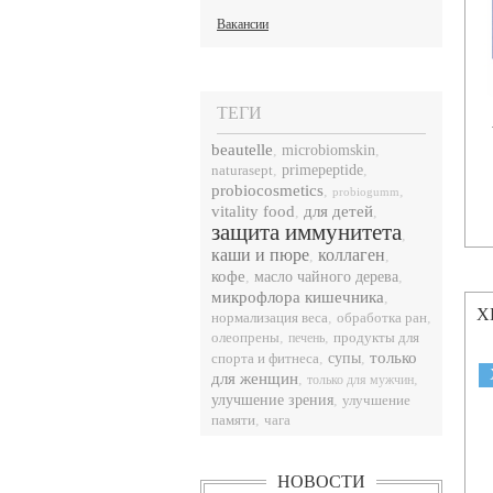
Вакансии
ТЕГИ
beautelle
,
microbiomskin
,
naturasept
,
primepeptide
,
probiocosmetics
,
,
probiogumm
vitality food
для детей
,
,
защита иммунитета
,
каши и пюре
коллаген
,
,
кофе
,
масло чайного дерева
,
микрофлора кишечника
,
Х
нормализация веса
,
,
обработка ран
,
,
продукты для
олеопрены
печень
только
спорта и фитнеса
,
супы
,
для женщин
,
,
только для мужчин
улучшение зрения
,
улучшение
памяти
,
чага
НОВОСТИ