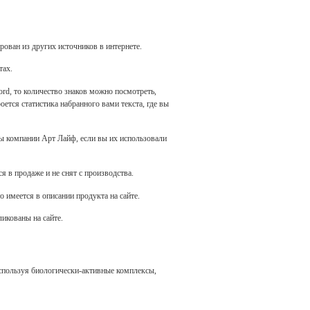
рован из других источников в интернете.
тах.
rd, то количество знаков можно посмотреть,
тся статистика набранного вами текста, где вы
ы компании Арт Лайф, если вы их использовали
 в продаже и не снят с производства.
о имеется в описании продукта на сайте.
икованы на сайте.
спользуя биологически-активные комплексы,