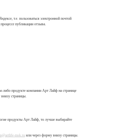
ндексе, т.е. пользоваться электронной почтой
 процессе публикации отзыва.
м-либо продукте компании Арт Лайф на странице
у внизу страницы.
ногие продукты Арт Лайф, то лучше выбирайте
p@artlife-msk.ru
или через форму внизу страницы.