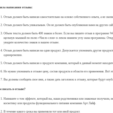
ила написания отзыва:
Отзыв должен быть написан самостоятельно на основе собственного опыта, а не скопи
Отзыв должен быть уникальным. Он не должен быть опубликован вами на других сай
Объем текста должен быть 400 знаков и более. Если вы пишите отзыв в программе Wo
щелкнув мышкой по полю «Число слов» в левом нижнем углу окна программы. Открое
увидите количество знаков в вашем отзыве.
Отзыв должен быть написан на один продукт. Допускается упоминать другие продукт
одновременно.
Отзыв должен быть написан о продукте компании, который в данный момент находится
Не нужно упоминать в отзыве цену, состав продукта и области его применения. Всё эт
Вы должны сообщить свое имя, а также дать заголовок к отзыву, которые будут опубл
м писать в отзыве?
Напишите о том эффекте, который вы, ваши родственники или знакомые получили, и
косметику или продукты функционального питания компании Арт Лайф.
В течение какого срока вы применяли тот или иной продукт.