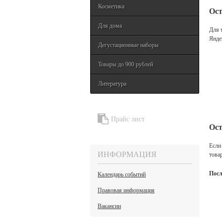
Косметика
Ост
Для дома
Для 
Янде
Дегустационные наборы
Товары до 900 рублей
Литература
Прайс лист
Ост
Если
ИНФОРМАЦИЯ
това
Посл
Календарь событий
Правовая информация
Вакансии