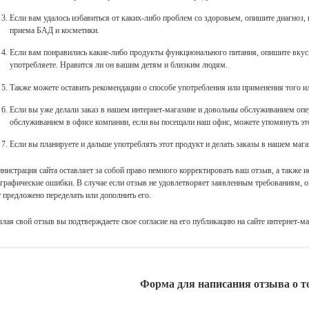
Если вам удалось избавиться от каких-либо проблем со здоровьем, опишите диагноз, 
приема БАД и косметики.
Если вам понравились какие-либо продукты функционального питания, опишите вкус, 
употребляете. Нравится ли он вашим детям и близким людям.
Также можете оставить рекомендации о способе употребления или применения того и
Если вы уже делали заказ в нашем интернет-магазине и довольны обслуживанием опер
обслуживанием в офисе компании, если вы посещали наш офис, можете упомянуть это
Если вы планируете и дальше употреблять этот продукт и делать заказы в нашем мага
нистрация сайта оставляет за собой право немного корректировать ваш отзыв, а также и
графические ошибки. В случае если отзыв не удовлетворяет заявленным требованиям, он 
т предложено переделать или дополнить его.
лая свой отзыв вы подтверждаете свое согласие на его публикацию на сайте интернет-ма
Форма для написания отзыва о т