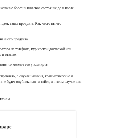
название болезни или свое состояние до и после
цвет, запах продукта. Как часто вы его
ли иного продукта.
атора на телефоне, курьерской доставкой или
 в отзыве.
зине, то можете это упомянуть.
справлять, в случае наличия, грамматические и
не будет опубликован на сайте, и в этом случае вам
газина.
оваре