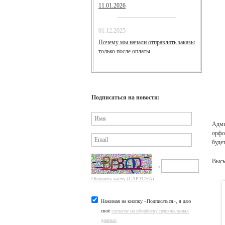
11.01.2026
01.12.2025
Почему мы начали отправлять заказы
только после оплаты
Подписаться на новости:
Адми
орфо
буде
Высы
→
Обновить капчу (CAPTCHA)
Нажимая на кнопку «Подписаться», я даю
своё
согласие на обработку персональных
данных