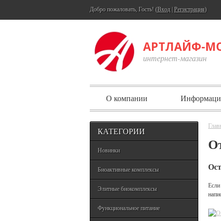
Добро пожаловать, Гость! (
Вход
|
Регистрация
)
АРТЛАЙФ-М
интернет-магазин
О компании
Информаци
Глав
КАТЕГОРИИ
О
Новинки
Ост
Биоактивные комплексы
Если
Элитные биокомплексы
напи
Функциональное питание