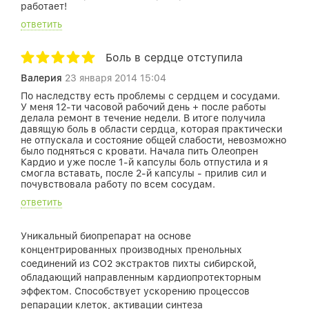
работает!
ответить
Боль в сердце отступила
Валерия
23 января 2014 15:04
По наследству есть проблемы с сердцем и сосудами.
У меня 12-ти часовой рабочий день + после работы
делала ремонт в течение недели. В итоге получила
давящую боль в области сердца, которая практически
не отпускала и состояние общей слабости, невозможно
было подняться с кровати. Начала пить Олеопрен
Кардио и уже после 1-й капсулы боль отпустила и я
смогла вставать, после 2-й капсулы - прилив сил и
почувствовала работу по всем сосудам.
ответить
Уникальный биопрепарат на основе
концентрированных производных пренольных
соединений из СО2 экстрактов пихты сибирской,
обладающий направленным кардиопротекторным
эффектом. Способствует ускорению процессов
репарации клеток, активации синтеза