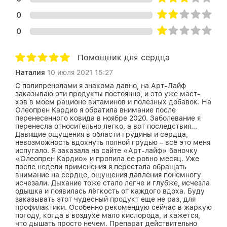
0
0
Помощник для сердца
Наталия
10 июля 2021 15:27
С полипренолами я знакома давно, на Арт-Лайф
заказываю эти продукты постоянно, и это уже маст-
хэв в моем рационе витаминов и полезных добавок. На
Олеопрен Кардио я обратила внимание после
перенесенного ковида в ноябре 2020. Заболевание я
перенесла относительно легко, а вот последствия...
Давящие ощущения в области грудины и сердца,
невозможность вдохнуть полной грудью – всё это меня
испугало. Я заказала на сайте «Арт-лайф» баночку
«Олеопрен Кардио» и пропила ее ровно месяц. Уже
после недели применения я перестала обращать
внимание на сердце, ощущения давления понемногу
исчезали. Дыхание тоже стало легче и глубже, исчезла
одышка и появилась лёгкость от каждого вдоха. Буду
заказывать этот чудесный продукт еще не раз, для
профилактики. Особенно рекомендую сейчас в жаркую
погоду, когда в воздухе мало кислорода, и кажется,
что дышать просто нечем. Препарат действительно