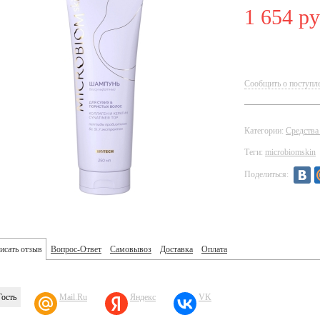
1 654 ру
Сообщить о поступл
Категории:
Средства
Теги:
microbiomskin
Поделиться:
исать отзыв
Вопрос-Ответ
Самовывоз
Доставка
Оплата
Гость
Mail.Ru
Яндекс
VK