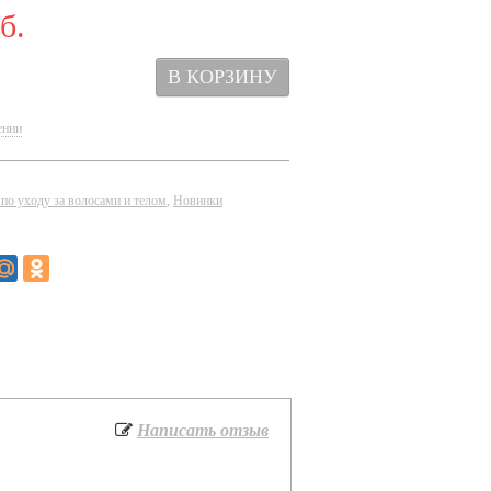
б.
ении
 по уходу за волосами и телом
,
Новинки
Написать отзыв