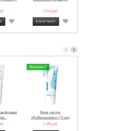
К2+Д3) 120 капсул
уб.
2 914 руб.
2 275 руб.
Новинка!
Новинка!
эксфолиант
Крем для рук
Сыворотка пептидная с
ti...
«ProBiocosmetics» (75 мл)
бакучиолом «Pri...
уб.
1 108 руб.
2 666 руб.