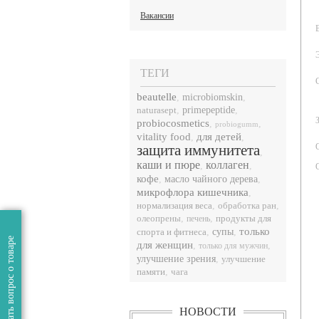
Вакансии
ТЕГИ
beautelle
,
microbiomskin
,
naturasept
,
primepeptide
,
probiocosmetics
,
,
probiogumm
vitality food
для детей
,
,
защита иммунитета
,
каши и пюре
коллаген
,
,
кофе
,
масло чайного дерева
,
микрофлора кишечника
,
нормализация веса
,
,
обработка ран
,
,
продукты для
олеопрены
печень
только
спорта и фитнеса
,
супы
,
Задать вопрос о товаре
для женщин
,
,
только для мужчин
улучшение зрения
,
улучшение
памяти
,
чага
НОВОСТИ