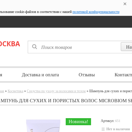
льзование cookie-файлов в соответствии с нашей
политикой конфиденциальности
ОСКВА
я
Доставка и оплата
Отзывы
Контакт
ная
»
Косметика
»
Средства по уходу за волосами и телом
» Шампунь для сухих и порист
МПУНЬ ДЛЯ СУХИХ И ПОРИСТЫХ ВОЛОС MICROBIOM SKI
Артикул:
Новинка!
651
Нет в наличии