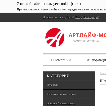
Этот веб-сайт использует cookie-файлы
При использовании данного сайта вы подтверждаете свое согласие на испо
Добро пожаловать, Гость! (
Вход
|
Регистрация
)
АРТЛАЙФ-М
интернет-магазин
О компании
Информаци
Глав
КАТЕГОРИИ
ША
Новинки
Биоактивные комплексы
Элитные биокомплексы