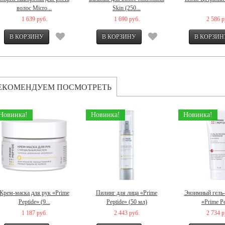
волос Micro...
Skin (250...
1 639 руб.
1 690 руб.
2 586 р
ЕКОМЕНДУЕМ ПОСМОТРЕТЬ
Новинка!
Новинка!
Новинка!
Крем-маска для рук «Prime
Пилинг для лица «Prime
Энзимный гель-
Peptide» (9...
Peptidе» (50 мл)
«Prime Pep
1 187 руб.
2 443 руб.
2 734 р