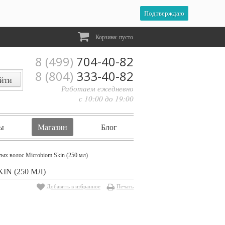
Подтверждаю
Корзина:
пусто
8 (499)
704-40-82
8 (804)
333-40-82
Работаем ежедневно
с 10:00 до 19:00
ы
Магазин
Блог
ых волос Microbiom Skin (250 мл)
N (250 МЛ)
Добавить в избранное
Печать