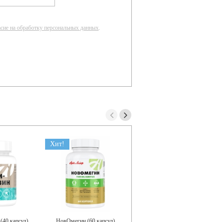
асие на обработку персональных данных
.
Хит!
Новинка!
(40 капсул)
НовОмегин (60 капсул)
Optimal K2+D3 (Оптимал