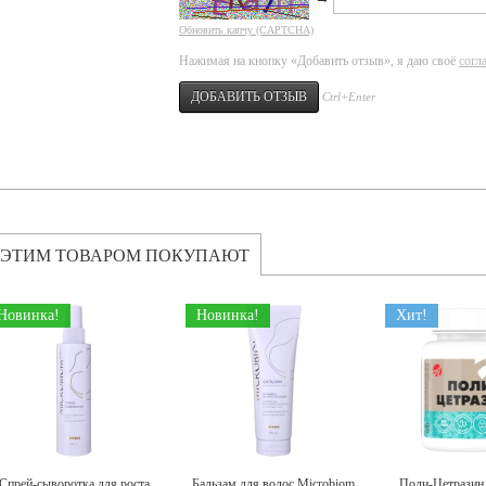
Обновить капчу (CAPTCHA)
Нажимая на кнопку «Добавить отзыв», я даю своё
согл
Ctrl+Enter
 ЭТИМ ТОВАРОМ ПОКУПАЮТ
Новинка!
Новинка!
Хит!
Спрей-сыворотка для роста
Бальзам для волос Microbiom
Поли-Цетразин 