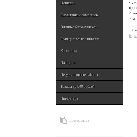
года
Новинки
прои
Артл
Биоактивные комплексы
том,
Элитные биокомплексы
18 с
http
Функциональное питание
Косметика
Для дома
Дегустационные наборы
Товары до 900 рублей
Литература
Прайс лист