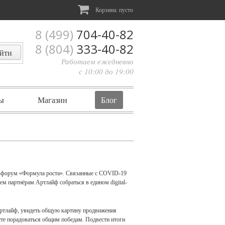
Корзина:
пусто
8 (499)
704-40-82
8 (804)
333-40-82
Работаем ежедневно
с 10:00 до 19:00
ы
Магазин
Блог
йн-форум «Формула роста». Связанные с COVID-19
м партнёрам Артлайф собраться в едином digital-
Артлайф, увидеть общую картину продвижения
сте порадоваться общим победам. Подвести итоги