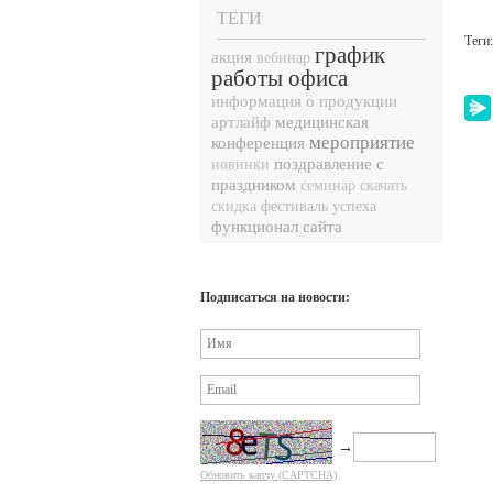
ТЕГИ
Теги
график
акция
вебинар
работы офиса
информация о продукции
медицинская
артлайф
мероприятие
конференция
поздравление с
новинки
праздником
семинар
скачать
фестиваль успеха
скидка
функционал сайта
Подписаться на новости:
→
Обновить капчу (CAPTCHA)