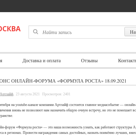
ОСКВА
я
Доставка и оплата
Отзывы
Контакт
ОНС ОНЛАЙН-ФОРУМА «ФОРМУЛА РОСТА» 18.09.2021
Артлайф
,
23 августа 2021
Просмотров: 2401
ентября на youtube-канале компании Артлайф состоится главное медиасобытие — онла
ничения вновь не позволяют нам назначить общую очную встречу, но это не помешает все
транстве.
йн-форум «Формула роста» — это наша возможность узнать, как работают структуры 
еса в регионах. Провести награждения самых достойных, назвать поимённо лучших, вме