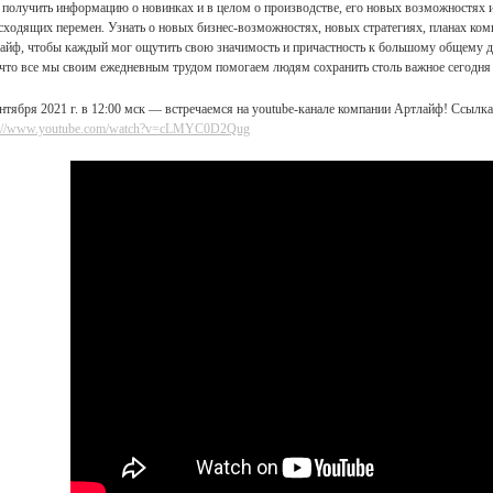
, получить информацию о новинках и в целом о производстве, его новых возможностях и
сходящих перемен. Узнать о новых бизнес-возможностях, новых стратегиях, планах ком
айф, чтобы каждый мог ощутить свою значимость и причастность к большому общему д
 что все мы своим ежедневным трудом помогаем людям сохранить столь важное сегодня 
ентября 2021 г. в 12:00 мск — встречаемся на youtube-канале компании Артлайф! Ссылк
s://www.youtube.com/watch?v=cLMYC0D2Qug