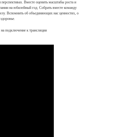
 перспективах. Вместе оценить масштабы роста и
пании на юбилейный год. Собрать вместе команду
елу. Вспомнить об объединяющих нас ценностях, о
здоровье.
а на подключение к трансляции