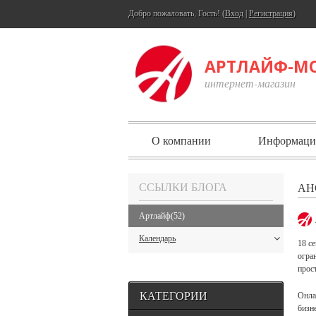
Добро пожаловать, Гость! (
Вход
|
Регистрация
)
АРТЛАЙФ-М
интернет-магазин
О компании
Информаци
ССЫЛКИ БЛОГА
АН
Артлайф
(52)
Календарь
18 с
огра
прос
КАТЕГОРИИ
Онла
бизн