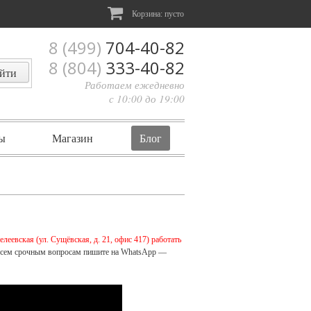
Корзина:
пусто
8 (499)
704-40-82
8 (804)
333-40-82
Работаем ежедневно
с 10:00 до 19:00
ы
Магазин
Блог
леевская (ул. Сущёвская, д. 21, офис 417) работать
 всем срочным вопросам пишите на WhatsApp —