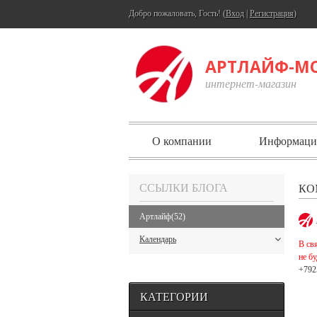
Добро пожаловать, Гость! (
Вход
|
Регистрация
)
АРТЛАЙФ-М
интернет-магазин
О компании
Информаци
ССЫЛКИ БЛОГА
КО
Артлайф
(52)
Календарь
В св
не бу
+792
КАТЕГОРИИ