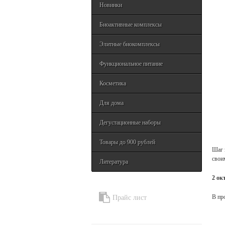
Новинки
Биоактивные комплексы
Элитные биокомплексы
Функциональное питание
Косметика
Для дома
Дегустационные наборы
Товары до 900 рублей
Шаг 
свои
Литература
2 ок
В пр
Прайс лист