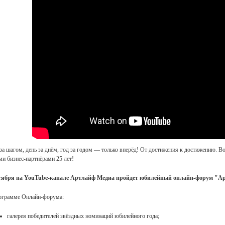
за шагом, день за днём, год за годом — только вперёд! От достижения к достижению. В
ми бизнес-партнёрами 25 лет!
тября на YouTube-канале Артлайф Медиа пройдет юбилейный онлайн-форум "Ар
ограмме Онлайн-форума:
галерея победителей звёздных номинаций юбилейного года;