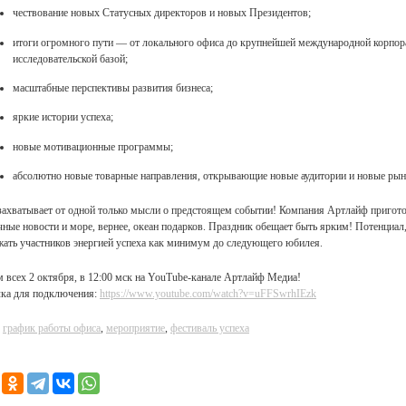
чествование новых Статусных директоров и новых Президентов;
итоги огромного пути — от локального офиса до крупнейшей международной корпора
исследовательской базой;
масштабные перспективы развития бизнеса;
яркие истории успеха;
новые мотивационные программы;
абсолютно новые товарные направления, открывающие новые аудитории и новые рын
захватывает от одной только мысли о предстоящем событии! Компания Артлайф пригот
чные новости и море, вернее, океан подарков. Праздник обещает быть ярким! Потенциал
жать участников энергией успеха как минимум до следующего юбилея.
 всех 2 октября, в 12:00 мск на YouTube-канале Артлайф Медиа!
ка для подключения:
https://www.youtube.com/watch?v=uFFSwrhIEzk
:
график работы офиса
,
мероприятие
,
фестиваль успеха