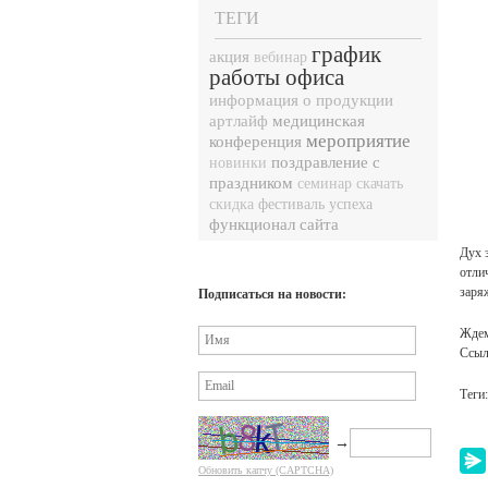
ТЕГИ
график
акция
вебинар
работы офиса
информация о продукции
медицинская
артлайф
мероприятие
конференция
поздравление с
новинки
праздником
семинар
скачать
фестиваль успеха
скидка
функционал сайта
Дух 
отли
заря
Подписаться на новости:
Ждем
Ссыл
Теги
→
Обновить капчу (CAPTCHA)