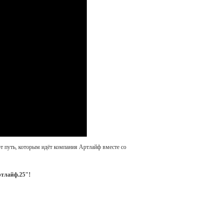
от путь, которым идёт компания Артлайф вместе со
тлайф.25"!