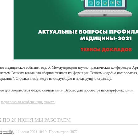
ное медицинское событие года, Х Международная научно-практическая конференция Артл
лагаем Вашему вниманию сборник тезисов конференции. Тезисами удобно пользоваться,
ержание". Стрелки внизу ведут на следующую и предыдущую страницу.
ию для компьютера можно скачать
здесь.
Версию для просмотра на смартфонах
здесь.
:
медицинская конференция
,
скачать
12 ПО 20 ИЮНЯ МЫ РАБОТАЕМ
Артлайф
,
11 июня 2021 10:10
Просмотров: 3072