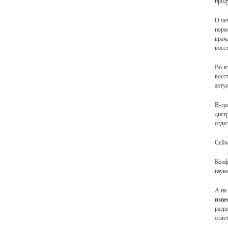
прод
О че
норм
врач
восс
Во-в
восс
акту
В-тр
дист
отде
Сейч
Конф
наук
А на
изве
разр
отве