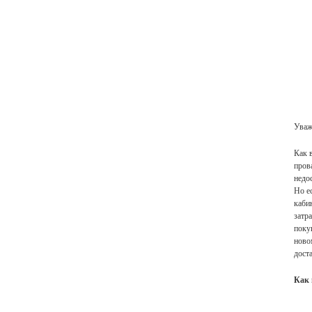
Уваж
Как 
пров
недо
Но е
кабин
затр
поку
ново
дост
Как 