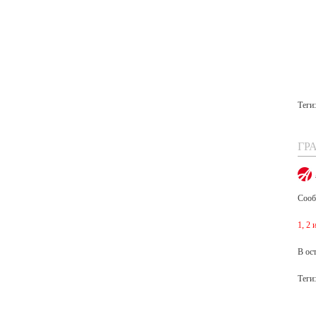
Теги
ГР
Сооб
1, 2
В ос
Теги