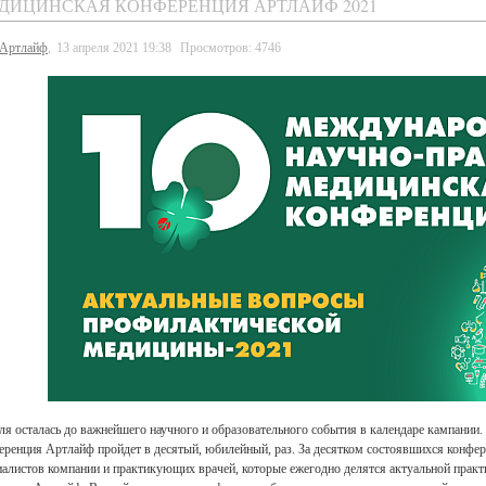
ДИЦИНСКАЯ КОНФЕРЕНЦИЯ АРТЛАЙФ 2021
Артлайф
,
13 апреля 2021 19:38
Просмотров: 4746
ля осталась до важнейшего научного и образовательного события в календаре кампании
еренция Артлайф пройдет в десятый, юбилейный, раз. За десятком состоявшихся конфе
иалистов компании и практикующих врачей, которые ежегодно делятся актуальной прак