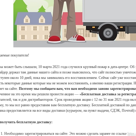
аемые покупатели!
вы может быть слышали, 10 марта 2021 года случился крупный пожар в дата-центре. Об
айдер держал там данные нашего сайта и позже выяснилось, что сайт полностью уничтож
ступен около 10 дней, пока мы занимались его восстановлением. Сейчас сайт уже восстан
сть некоторые данные которые мы не можем восстановить, а именно ваши регистрации. Н
ет на сайте.
Поэтому мы сообщаем вам, что вам необходимо заново зарегистрирова
аченное на это время мы решили провести акцию —
«Бесплатная доставка за регистр
пателей, так и для дистрибьюторов. Срок проведения акции с 12 по 31 мая 2021 года вк
му, то мы все равно предоставим вам бесплатную доставку. Бесплатной доставкой по дан
авка предоставляется на все виды доставки (курьером, на пункт выдачи, СДЭК, Почтой)
получить бесплатную доставку:
Необходимо зарегистрироваться на сайте. Это можно сделать заранее по ссылке
https: