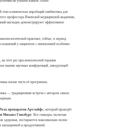
лений на youtube-канале Artlife.
й этап клинических апробаций синбиотика для
того профессора Ижевской медицинской академии,
ваний наглядно демонстрируют эффективное
льмонологической практике, сейчас, в период
осложнений у пациентов с пневмонией особенно
, на этот раз при комплексной терапии
иком нашим научных конференций, заведующей
 лишь малая часть её программы.
тчика — традиционная встреча с автором самых
овцевым.
 Роль препаратов Артлайф»
, который проведёт
ии Михаил Гинзбург
. Все спикеры, включая
ия здоровья, постараются максимально полно
не насыщенной и продуктивной.