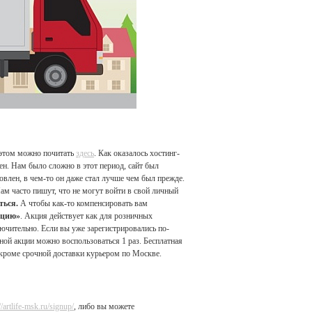
 этом можно почитать
здесь
. Как оказалось хостинг-
ен. Нам было сложно в этот период, сайт был
овлен, в чем-то он даже стал лучше чем был прежде.
ам часто пишут, что не могут войти в свой личный
ться.
А чтобы как-то компенсировать вам
ацию»
. Акция действует как для розничных
лючительно. Если вы уже зарегистрировались по-
ной акции можно воспользоваться 1 раз. Бесплатная
 кроме срочной доставки курьером по Москве.
//artlife-msk.ru/signup/
, либо вы можете