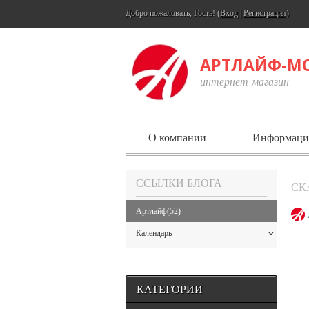
Добро пожаловать, Гость! (
Вход
|
Регистрация
)
АРТЛАЙФ-М
интернет-магазин
О компании
Информаци
ССЫЛКИ БЛОГА
СК
Артлайф
(52)
Календарь
КАТЕГОРИИ