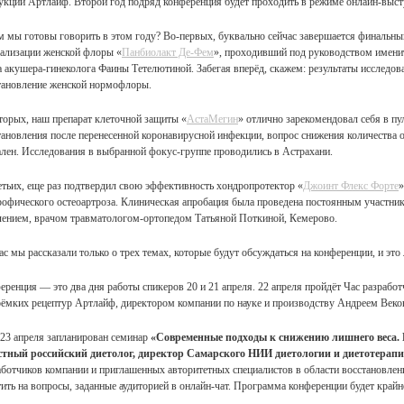
укции Артлайф. Второй год подряд конференция будет проходить в режиме онлайн-выступ
м мы готовы говорить в этом году? Во-первых, буквально сейчас завершается финальны
ализации женской флоры «
Панбиолакт Де-Фем
», проходивший под руководством имени
а акушера-гинеколога Фаины Тетелютиной. Забегая вперёд, скажем: результаты исследо
тановление женской нормофлоры.
торых, наш препарат клеточной защиты «
АстаМегин
» отлично зарекомендовал себя в пу
тановления после перенесенной коронавирусной инфекции, вопрос снижения количества 
ален. Исследования в выбранной фокус-группе проводились в Астрахани.
етьих, еще раз подтвердил свою эффективность хондропротектор «
Джоинт Флекс Форте
»
рофического остеоартроза. Клиническая апробация была проведена постоянным участн
лением, врачом травматологом-ортопедом Татьяной Поткиной, Кемерово.
ас мы рассказали только о трех темах, которые будут обсуждаться на конференции, и это
еренция — это два дня работы спикеров 20 и 21 апреля. 22 апреля пройдёт Час разрабо
оёмких рецептур Артлайф, директором компании по науке и производству Андреем Век
 23 апреля запланирован семинар
«Современные подходы к снижению лишнего веса.
стный российский диетолог, директор Самарского НИИ диетологии и диетотерап
аботчиков компании и приглашенных авторитетных специалистов в области восстановлен
тить на вопросы, заданные аудиторией в онлайн-чат. Программа конференции будет край